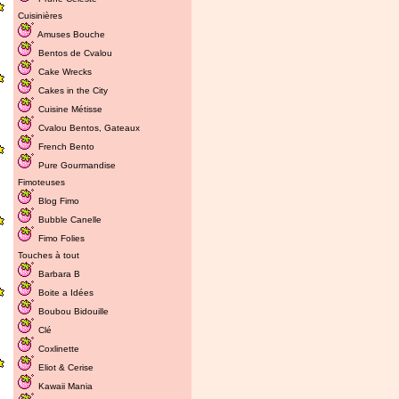
Cuisinières
Amuses Bouche
Bentos de Cvalou
Cake Wrecks
Cakes in the City
Cuisine Métisse
Cvalou
Bentos
,
Gateaux
French Bento
Pure Gourmandise
Fimoteuses
Blog Fimo
Bubble Canelle
Fimo Folies
Touches à tout
Barbara B
Boite a Idées
Boubou Bidouille
Clé
Coxlinette
Eliot & Cerise
Kawaii Mania