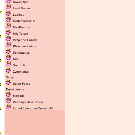
Kawaii Neh
Laeti Bricole
Lapinou
Mademoiselle C
MissBonbon
Mlle Totoro
Pimp and Pomme
Plein mes doigts
Scrapatrucs
Silia
Sur un fil
Zygomatics
Scrap
Scrap Folies
Dessinateurs
Maé Bd
Pénélope Jolie Coeur
Laurel (une autre Cerise hihi)