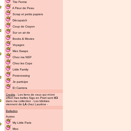
Tite Ferme
A Fleur de Peau
Scrap et petits papiers
Décopatch
Coup de Crayon
Sur un air de
Books & Movies
Voyages
Mes Swaps
Chez ma NSP
Chez les Cops
Little Family
Postcrossing
Je participe
Et Caetera
Credits
: Les liens de ceux qui m'ont
offert mes belles Sigs en Pixel sont
ICI
dans ma collection - Les blinkies
viennent de
LA
chez Laurène -
Ballades
Autres
My Little Paris
Moo