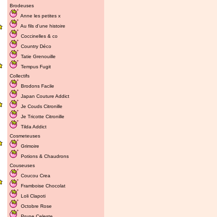
Brodeuses
Anne les petites x
Au fils d'une histoire
Coccinelles & co
Country Déco
Tatie Grenouille
Tempus Fugit
Collectifs
Brodons Facile
Japan Couture Addict
Je Couds Citronille
Je Tricotte Citronille
Tilda Addict
Cosmeteuses
Grimoire
Potions & Chaudrons
Couseuses
Coucou Crea
Framboise Chocolat
Loli Clapoti
Octobre Rose
Prune Celeste