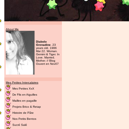
About Me
Diabolo
Grenadine
. 23
years old. 1986
Mai 22. Woman.
Gemini & Tiger. In
Love. Married.
Mother. // Blog
Ouvert en Nov07
Mes Petites Intercalaires
Mes Petites XxX
De Fils en Aiguilles
Mailles en pagaille
Projets Brico & Retap
Histoire de Pâte
Nos Petits Bentos
Sucré Salé