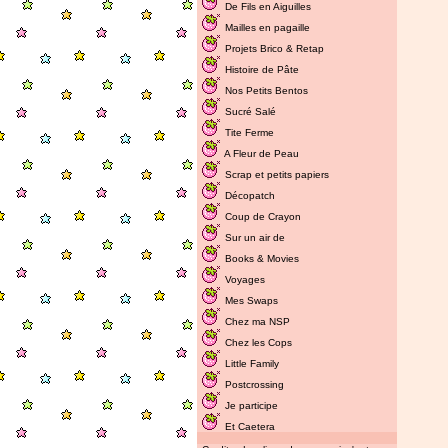
De Fils en Aiguilles
Mailles en pagaille
Projets Brico & Retap
Histoire de Pâte
Nos Petits Bentos
Sucré Salé
Tite Ferme
A Fleur de Peau
Scrap et petits papiers
Décopatch
Coup de Crayon
Sur un air de
Books & Movies
Voyages
Mes Swaps
Chez ma NSP
Chez les Cops
Little Family
Postcrossing
Je participe
Et Caetera