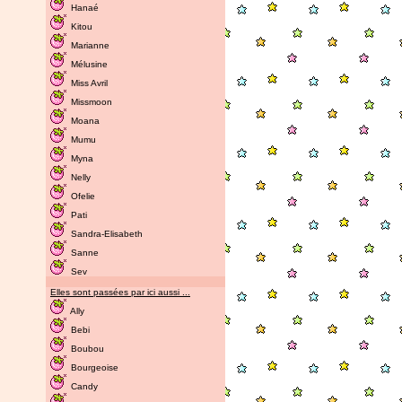
Hanaé
Kitou
Marianne
Mélusine
Miss Avril
Missmoon
Moana
Mumu
Myna
Nelly
Ofelie
Pati
Sandra-Elisabeth
Sanne
Sev
Elles sont passées par ici aussi ...
Ally
Bebi
Boubou
Bourgeoise
Candy