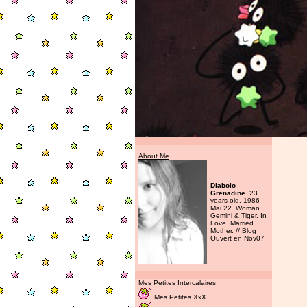
About Me
Diabolo
Grenadine
. 23
years old. 1986
Mai 22. Woman.
Gemini & Tiger. In
Love. Married.
Mother. // Blog
Ouvert en Nov07
Mes Petites Intercalaires
Mes Petites XxX