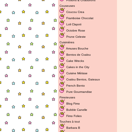
Potions & Chaudrons
Couseuses
Coucou Crea
Framboise Chocolat
Loli Clapoti
Octobre Rose
Prune Celeste
Cuisinières
Amuses Bouche
Bentos de Cvalou
Cake Wrecks
Cakes in the City
Cuisine Métisse
Cvalou
Bentos
,
Gateaux
French Bento
Pure Gourmandise
Fimoteuses
Blog Fimo
Bubble Canelle
Fimo Folies
Touches à tout
Barbara B