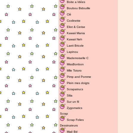
Boite a Idées
Boubou Bidouille
Clé
Coxlinette
Eliot & Cerise
Kawaii Mania
Kawaii Neh
Laeti Bricole
Lapinou
Mademoiselle C
MissBonbon
Mlle Totoro
Pimp and Pomme
Plein mes doigts
Scrapatrucs
Silia
Sur un fil
Zygomatics
Scrap
Scrap Folies
Dessinateurs
Maé Bd