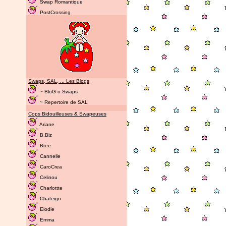
Swap Romantique
PostCrossing
Swaps, SAL, ... Les Blogs
~ BloG o Swaps
~ Repertoire de SAL
Cops Bidouilleuses & Swapeuses
Ariane
B.Biz
Bree
Cannelle
CaroCrea
Celinou
Charlottte
Chateign
Elodie
Emma