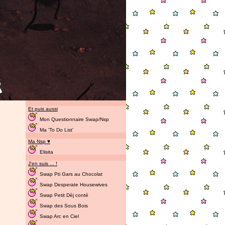
Et puis aussi
Mon Questionnaire Swap/Nsp
Ma 'To Do List'
Ma Nsp ♥
Elisita
J'en suis ... !
Swap Pti Gars au Chocolat
Swap Desperate Housewives
Swap Petit Dèj conté
Swap des Sous Bois
Swap Arc en Ciel