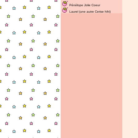
Pénélope Jolie Coeur
Laurel (une autre Cerise hihi)