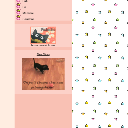
Fufu
Lili
Maminou
Sandrine
home sweet home
Mes Sites