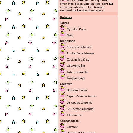
Credits
: Les liens de ceux qui m'ont
offert mes belles Sigs en Pixel sont
ICI
dans ma collection - Les blinkies
viennent de
LA
chez Laurène -
Ballades
Autres
My Little Paris
Moo
Brodeuses
Anne les petites x
Au fils d'une histoire
Coccinelles & co
Country Déco
Tatie Grenouille
Tempus Fugit
Collectifs
Brodons Facile
Japan Couture Addict
Je Couds Citronille
Je Tricotte Citronille
Tilda Addict
Cosmeteuses
Grimoire