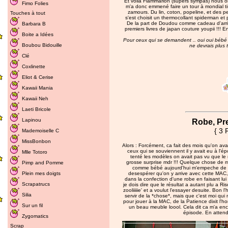
Et voilà Flammarion (supers sympas) nous 
Fimo Folies
m'a donc emmené faire un tour à mondial tis
zamours. Du lin, coton, popeline, et des pet
Touches à tout
s'est choisit un thermocollant spiderman et p
De la part de Doudou comme cadeau d'arri
Barbara B
premiers livres de japan couture youpii !!! 
Boite a Idées
Pour ceux qui se demandent .. oui oui bébé es
Boubou Bidouille
ne devrais plus t
Clé
Coxlinette
Eliot & Cerise
Kawaii Mania
Kawaii Neh
Laeti Bricole
Lapinou
Robe, Pr
{ 3 
Mademoiselle C
MissBonbon
Alors : Forcément, ca fait des mois qu'on avait
ceux qui se souviennent il y avait eu à l'
Mlle Totoro
tenté les modèles on avait pas vu que le
grosse surprise mdr !!! Quelque chose de mi
Pimp and Pomme
comme bébé aujourd'hui m'empeche de fa
Plein mes doigts
desespérer qu'on y arrive avec cette MA
dans la confection d'une robe en faisant lui
Scrapatrucs
je dois dire que le résultat a autant plu a Ris
zooliiiiie' et a voulut l'essayer desuite. Bo
Silia
servir de la *chose*, mais que c'est moi qui m'
pour jouer à la MAC, de la Patience dixit l'h
Sur un fil
un beau meuble loool. Cela dit ca m'a enco
épisode. En attend
Zygomatics
Scrap