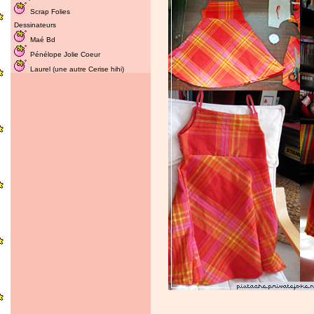
Scrap Folies
Dessinateurs
Maé Bd
Pénélope Jolie Coeur
Laurel (une autre Cerise hihi)