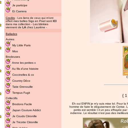
Je participe
Et Caetera
Credits
: Les liens de ceux qui m'ont
offert mes belles Sigs en Pixel sont
ICI
dans ma collection - Les blinkies
viennent de
LA
chez Laurène -
Ballades
Autres
My Little Paris
Moo
Brodeuses
Anne les petites x
Au fils d'une histoire
Coccinelles & co
C
Country Déco
Tatie Grenouille
Tempus Fugit
{ 1
Collectifs
Eh oui ENFIN je m'y suis mise lol. Pour la
Brodons Facile
homme de faire le déguisement de Cerise. La 
petits est semble t il un peu effrayée pa
Japan Couture Addict
indienne. Le résultat n'est pas des meilleur
Je Couds Citronille
Je Tricotte Citronille