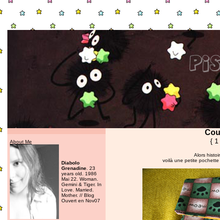
Cout
{ 1
About Me
Alors histo
voilà une petite pochette 
Diabolo
Grenadine
. 23
years old. 1986
Mai 22. Woman.
Gemini & Tiger. In
Love. Married.
Mother. // Blog
Ouvert en Nov07