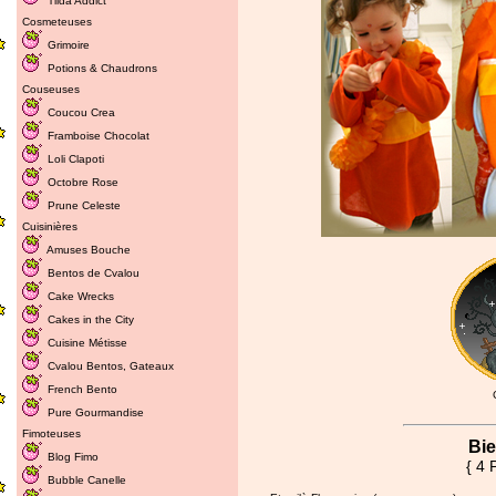
Tilda Addict
Cosmeteuses
Grimoire
Potions & Chaudrons
Couseuses
Coucou Crea
Framboise Chocolat
Loli Clapoti
Octobre Rose
Prune Celeste
Cuisinières
Amuses Bouche
Bentos de Cvalou
Cake Wrecks
Cakes in the City
Cuisine Métisse
Cvalou
Bentos
,
Gateaux
French Bento
Pure Gourmandise
Fimoteuses
Bie
Blog Fimo
{ 4 
Bubble Canelle