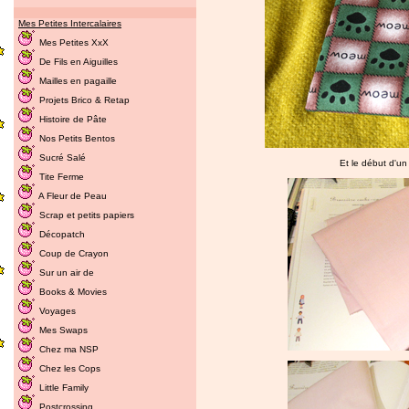
Mes Petites Intercalaires
Mes Petites XxX
De Fils en Aiguilles
Mailles en pagaille
Projets Brico & Retap
Histoire de Pâte
Nos Petits Bentos
Sucré Salé
Et le début d'un
Tite Ferme
A Fleur de Peau
Scrap et petits papiers
Décopatch
Coup de Crayon
Sur un air de
Books & Movies
Voyages
Mes Swaps
Chez ma NSP
Chez les Cops
Little Family
Postcrossing