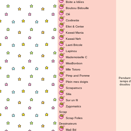
Boite a Idées
Boubou Bidouille
Clé
Coxlinette
Eliot & Cerise
Kawaii Mania
Kawaii Neh
Laeti Bricole
Lapinou
Mademoiselle C
MissBonbon
Mlle Totoro
Pimp and Pomme
Pendant q
temps d'
Plein mes doigts
doudou :
Scrapatrucs
Silia
Sur un fil
Zygomatics
Scrap
Scrap Folies
Dessinateurs
Maé Bd