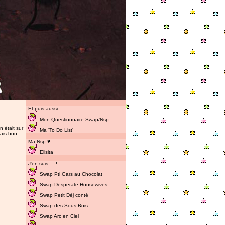
Et puis aussi
Mon Questionnaire Swap/Nsp
 était sur
Ma 'To Do List'
mais bon
Ma Nsp ♥
Elisita
J'en suis ... !
Swap Pti Gars au Chocolat
Swap Desperate Housewives
Swap Petit Dèj conté
Swap des Sous Bois
Swap Arc en Ciel