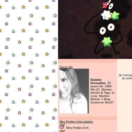
About Me
Je n'ai p
la conf
Diabolo
Grenadine
. 23
years old. 1986
Mai 22. Woman.
Gemini & Tiger. In
Love. Married.
Mother. // Blog
Ouvert en Nov07
Mes Petites Intercalaires
Mes Petites XxX