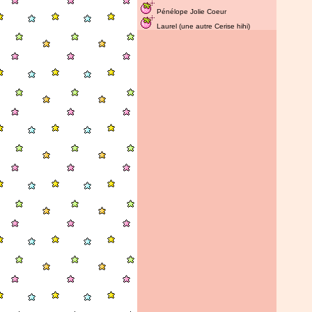
Pénélope Jolie Coeur
Laurel (une autre Cerise hihi)