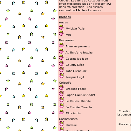
Credits
: Les liens de ceux qui m'ont
offert mes belles Sigs en Pixel sont
ICI
dans ma collection - Les blinkies
viennent de
LA
chez Laurène -
Ballades
Autres
My Little Paris
Moo
Brodeuses
Anne les petites x
Au fils d'une histoire
Coccinelles & co
Country Déco
Tatie Grenouille
Tempus Fugit
Collectifs
Brodons Facile
Japan Couture Addict
Je Couds Citronille
Je Tricotte Citronille
Et voilà 
Tilda Addict
la douceur
Cosmeteuses
Alors en 
Grimoire