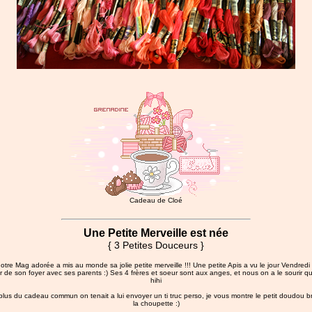
Cadeau de Cloé
Une Petite Merveille est née
{ 3 Petites Douceurs }
notre Mag adorée a mis au monde sa jolie petite merveille !!! Une petite Apis a vu le jour Vendredi
 de son foyer avec ses parents :) Ses 4 frères et soeur sont aux anges, et nous on a le sourir qu
hihi
plus du cadeau commun on tenait a lui envoyer un ti truc perso, je vous montre le petit doudou 
la choupette :)