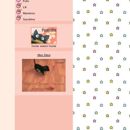
Fufu
Lili
Maminou
Sandrine
home sweet home
Mes Sites