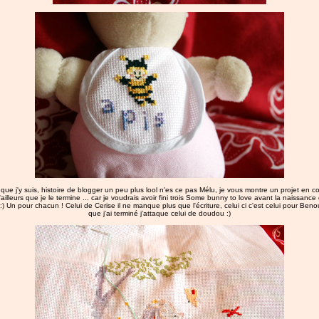
ue j'y suis, histoire de blogger un peu plus lool n'es ce pas Mélu, je vous montre un projet en cou
ailleurs que je le termine ... car je voudrais avoir fini trois Some bunny to love avant la naissance
) Un pour chacun ! Celui de Cerise il ne manque plus que l'écriture, celui ci c'est celui pour Beno
que j'ai terminé j'attaque celui de doudou :)