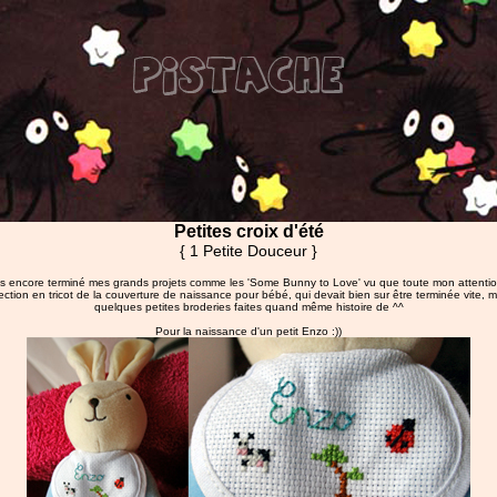
Petites croix d'été
{ 1 Petite Douceur }
as encore terminé mes grands projets comme les 'Some Bunny to Love' vu que toute mon attention
ection en tricot de la couverture de naissance pour bébé, qui devait bien sur être terminée vite, 
quelques petites broderies faites quand même histoire de ^^
Pour la naissance d'un petit Enzo :))