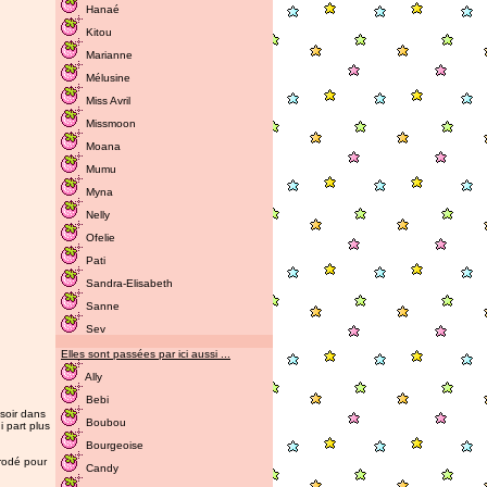
Hanaé
Kitou
Marianne
Mélusine
Miss Avril
Missmoon
Moana
Mumu
Myna
Nelly
Ofelie
Pati
Sandra-Elisabeth
Sanne
Sev
Elles sont passées par ici aussi ...
Ally
Bebi
 soir dans
Boubou
i part plus
Bourgeoise
brodé pour
Candy