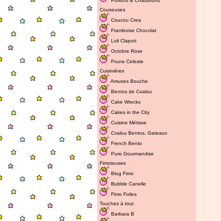
Potions & Chaudrons
Couseuses
Coucou Crea
Framboise Chocolat
Loli Clapoti
Octobre Rose
Prune Celeste
Cuisinières
Amuses Bouche
Bentos de Cvalou
Cake Wrecks
Cakes in the City
Cuisine Métisse
Cvalou
Bentos
,
Gateaux
French Bento
Pure Gourmandise
Fimoteuses
Blog Fimo
Bubble Canelle
Fimo Folies
Touches à tout
Barbara B