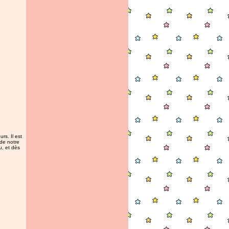
rs. Il est
 de notre
u, et dès