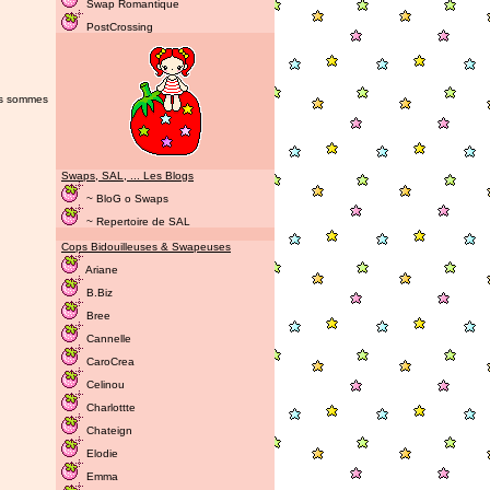
Swap Romantique
PostCrossing
ous sommes
Swaps, SAL, ... Les Blogs
~ BloG o Swaps
~ Repertoire de SAL
Cops Bidouilleuses & Swapeuses
Ariane
B.Biz
Bree
Cannelle
CaroCrea
Celinou
Charlottte
Chateign
Elodie
Emma