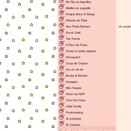
De Fils en Aiguilles
Mailles en pagaille
Projets Brico & Retap
Histoire de Pâte
Nos Petits Bentos
Un projet
Sucré Salé
Tite Ferme
A Fleur de Peau
Scrap et petits papiers
Décopatch
Coup de Crayon
Sur un air de
Books & Movies
Voyages
Mes Swaps
Chez ma NSP
Chez les Cops
Little Family
Postcrossing
Je participe
Et Caetera