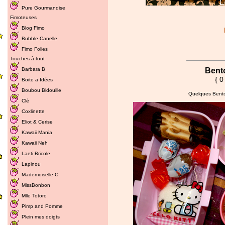
Pure Gourmandise
Fimoteuses
Blog Fimo
Bubble Canelle
Fimo Folies
Touches à tout
Barbara B
Bent
{ 0
Boite a Idées
Boubou Bidouille
Quelques Bento
Clé
Coxlinette
Eliot & Cerise
Kawaii Mania
Kawaii Neh
Laeti Bricole
Lapinou
Mademoiselle C
MissBonbon
Mlle Totoro
Pimp and Pomme
Plein mes doigts