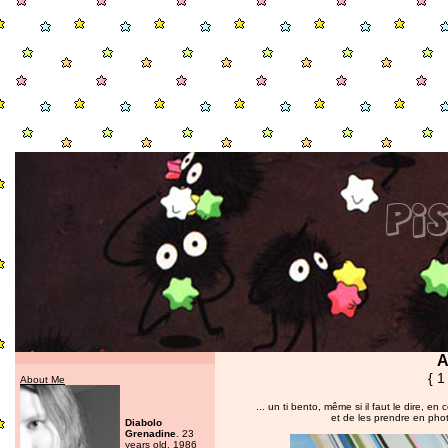
A
{ 1
About Me
... un ti bento, même si il faut le dire, e
et de les prendre en photo
Diabolo
Grenadine
. 23
years old. 1986