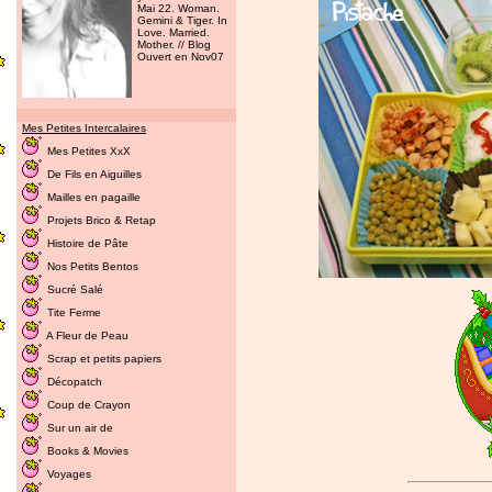
Mai 22. Woman.
Gemini & Tiger. In
Love. Married.
Mother. // Blog
Ouvert en Nov07
Mes Petites Intercalaires
Mes Petites XxX
De Fils en Aiguilles
Mailles en pagaille
Projets Brico & Retap
Histoire de Pâte
Nos Petits Bentos
Sucré Salé
Tite Ferme
A Fleur de Peau
Scrap et petits papiers
Décopatch
Coup de Crayon
Sur un air de
Books & Movies
Voyages