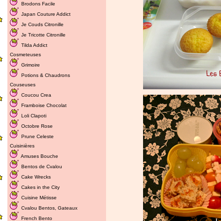
Brodons Facile
Japan Couture Addict
Je Couds Citronille
Je Tricotte Citronille
Tilda Addict
Cosmeteuses
Grimoire
Potions & Chaudrons
Couseuses
Coucou Crea
Framboise Chocolat
Loli Clapoti
Octobre Rose
Prune Celeste
Cuisinières
Amuses Bouche
Bentos de Cvalou
Cake Wrecks
Cakes in the City
Cuisine Métisse
Cvalou
Bentos
,
Gateaux
French Bento