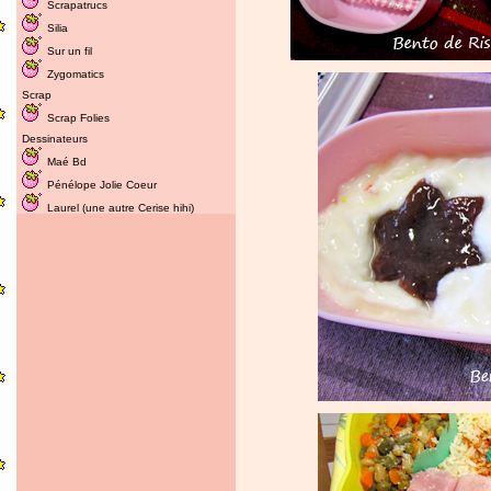
Scrapatrucs
Silia
Sur un fil
Zygomatics
Scrap
Scrap Folies
Dessinateurs
Maé Bd
Pénélope Jolie Coeur
Laurel (une autre Cerise hihi)