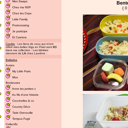
Mes Swaps
Bent
Chez ma NSP
{ 0
Chez les Cops
Little Family
Postcrossing
Je participe
Et Caetera
Credits
: Les liens de ceux qui m'ont
offert mes belles Sigs en Pixel sont
ICI
dans ma collection - Les blinkies
viennent de
LA
chez Laurène -
Ballades
Autres
My Little Paris
Moo
Brodeuses
Anne les petites x
Au fils d'une histoire
Coccinelles & co
Country Déco
Tatie Grenouille
Tempus Fugit
Collectifs