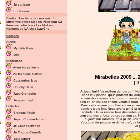
Je participe
Et Caetera
Credits
: Les liens de ceux qui m'ont
offert mes belles Sigs en Pixel sont
ICI
dans ma collection - Les blinkies
viennent de
LA
chez Laurène -
Ballades
Autres
My Little Paris
Moo
Brodeuses
Anne les petites x
Au fils d'une histoire
Mirabelles 2009 ...
Coccinelles & co
{ 0
Country Déco
Aujourd'hui il fait meilleur dehors ouf ! 
Tatie Grenouille
dans leur piscine, qu'ils profitent du jar
rentrée des classes :) Ils nous ont aussi a
Tempus Fugit
bien on en est pas encore venus à bout. Il
Donc cette année pour l'instant on a cueil
Collectifs
derniers jours Mdr. Nous avons tenté la 
sorbets. On va encore faire des tartes, en
Brodons Facile
sont oranges a force de couper tout ca. No
aujourd'hui Tomates, on a plusieures 
Japan Couture Addict
s'occuper du potager et du 'verger', ca fai
Je Couds Citronille
vu 
Je Tricotte Citronille
Tilda Addict