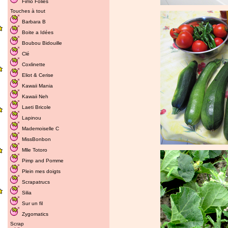
Fimo Folies
Touches à tout
Barbara B
Boite a Idées
Boubou Bidouille
Clé
Coxlinette
Eliot & Cerise
Kawaii Mania
Kawaii Neh
Laeti Bricole
Lapinou
Mademoiselle C
MissBonbon
Mlle Totoro
Pimp and Pomme
Plein mes doigts
Scrapatrucs
Silia
Sur un fil
Zygomatics
Scrap