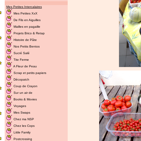
Mes Petites Intercalaires
Mes Petites XxX
De Fils en Aiguilles
Mailles en pagaille
Projets Brico & Retap
Histoire de Pâte
Nos Petits Bentos
Sucré Salé
Tite Ferme
A Fleur de Peau
Scrap et petits papiers
Décopatch
Coup de Crayon
Sur un air de
Books & Movies
Voyages
Mes Swaps
Chez ma NSP
Chez les Cops
Little Family
Postcrossing