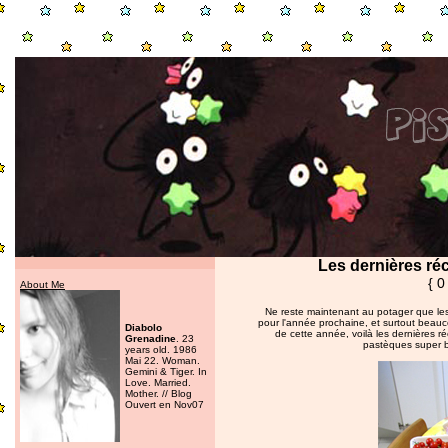
Les dernières réc
{ 0
About Me
Ne reste maintenant au potager que les p
pour l'année prochaine, et surtout beauco
Diabolo
de cette année, voilà les dernières r
Grenadine
. 23
pastèques super b
years old. 1986
Mai 22. Woman.
Gemini & Tiger. In
Love. Married.
Mother. // Blog
Ouvert en Nov07