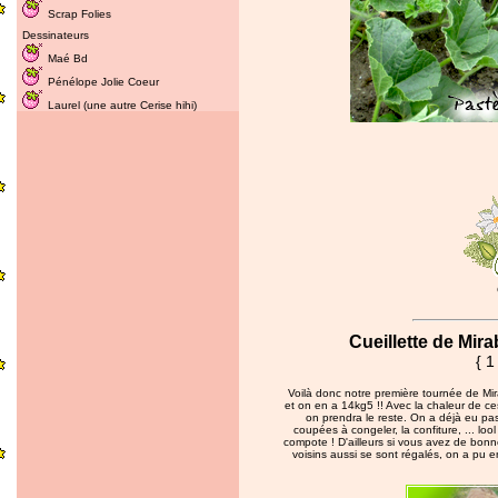
Scrap Folies
Dessinateurs
Maé Bd
Pénélope Jolie Coeur
Laurel (une autre Cerise hihi)
Cueillette de Mira
{ 1
Voilà donc notre première tournée de Mira
et on en a 14kg5 !! Avec la chaleur de ce
on prendra le reste. On a déjà eu pas m
coupées à congeler, la confiture, ... lo
compote ! D'ailleurs si vous avez de bonn
voisins aussi se sont régalés, on a pu en