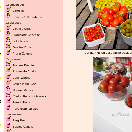
Cosmeteuses
Grimoire
Potions & Chaudrons
Couseuses
Coucou Crea
Framboise Chocolat
Loli Clapoti
Octobre Rose
pendant qu'on est dans le potager,
Prune Celeste
Cuisinières
Amuses Bouche
Bentos de Cvalou
Cake Wrecks
Cakes in the City
Cuisine Métisse
Cvalou
Bentos
,
Gateaux
French Bento
Pure Gourmandise
Fimoteuses
Blog Fimo
Bubble Canelle