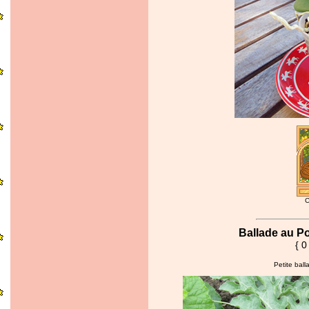
C
Ballade au Po
{ 0
Petite ball