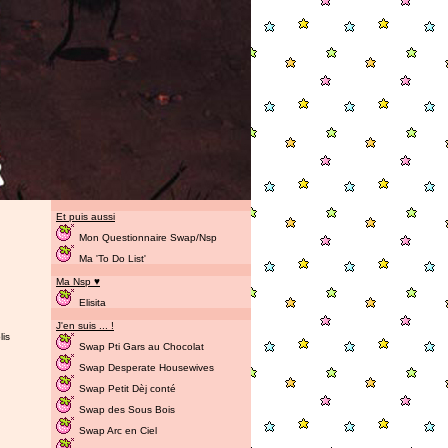
Et puis aussi
Mon Questionnaire Swap/Nsp
Ma 'To Do List'
Ma Nsp ♥
Elisita
J'en suis ... !
lis
Swap Pti Gars au Chocolat
Swap Desperate Housewives
Swap Petit Dèj conté
Swap des Sous Bois
Swap Arc en Ciel