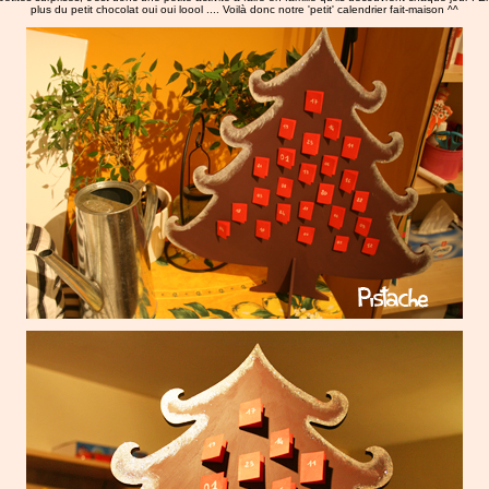
plus du petit chocolat oui oui loool .... Voilà donc notre 'petit' calendrier fait-maison ^^