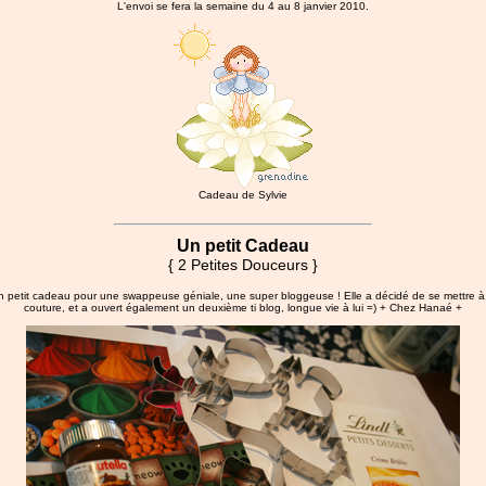
L'envoi se fera la semaine du 4 au 8 janvier 2010.
Cadeau de Sylvie
Un petit Cadeau
{ 2 Petites Douceurs }
n petit cadeau pour une swappeuse géniale, une super bloggeuse ! Elle a décidé de se mettre à 
couture, et a ouvert également un deuxième ti blog, longue vie à lui =)
+ Chez Hanaé +