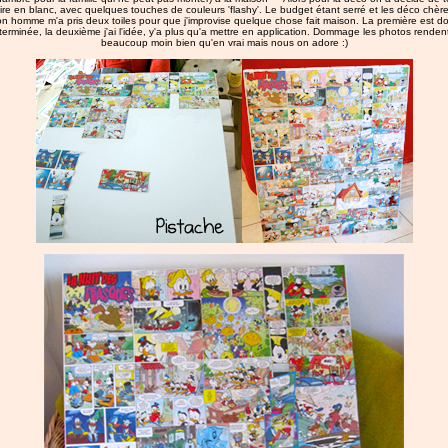
aire en blanc, avec quelques touches de couleurs 'flashy'. Le budget étant serré et les déco chère
n homme m'a pris deux toiles pour que j'improvise quelque chose fait maison. La première est d
terminée, la deuxième j'ai l'idée, y'a plus qu'a mettre en application. Dommage les photos renden
beaucoup moin bien qu'en vrai mais nous on adore :)