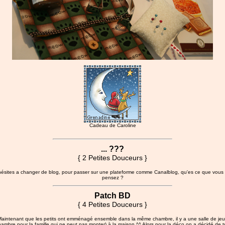
Cadeau de Caroline
... ???
{ 2 Petites Douceurs }
hésites a changer de blog, pour passer sur une plateforme comme Canalblog, qu'es ce que vous
pensez ?
Patch BD
{ 4 Petites Douceurs }
aintenant que les petits ont emménagé ensemble dans la même chambre, il y a une salle de je
hambre pour la famille qui ne peut pas monter) à la maison ^^ Alors pour la déco on a décidé de t