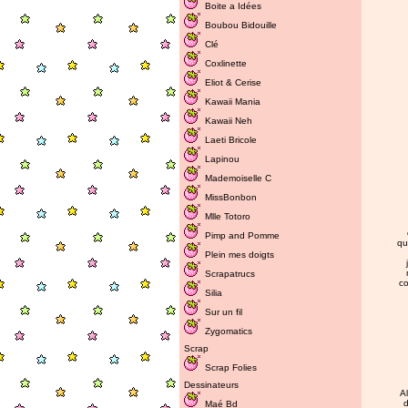
Boite a Idées
Boubou Bidouille
Clé
Coxlinette
Eliot & Cerise
Kawaii Mania
Kawaii Neh
Laeti Bricole
Lapinou
Mademoiselle C
MissBonbon
Mlle Totoro
Pimp and Pomme
qu
Plein mes doigts
Scrapatrucs
co
Silia
Sur un fil
Zygomatics
Scrap
Scrap Folies
Dessinateurs
Al
d
Maé Bd