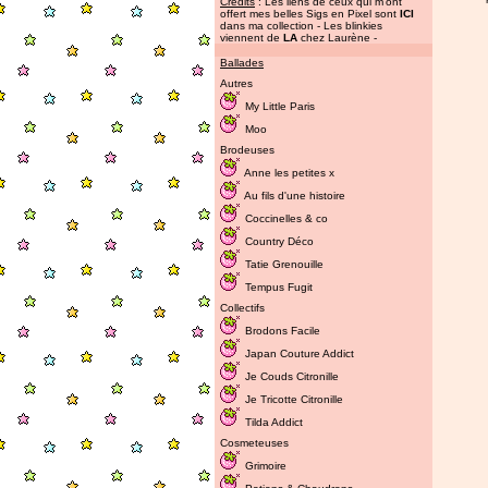
Credits
: Les liens de ceux qui m'ont
offert mes belles Sigs en Pixel sont
ICI
dans ma collection - Les blinkies
viennent de
LA
chez Laurène -
Ballades
Autres
My Little Paris
Moo
Brodeuses
Anne les petites x
Au fils d'une histoire
Coccinelles & co
Country Déco
Tatie Grenouille
Tempus Fugit
Collectifs
Brodons Facile
Japan Couture Addict
Je Couds Citronille
Je Tricotte Citronille
Tilda Addict
Cosmeteuses
Grimoire