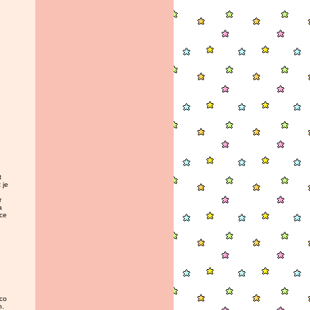
t
 je
r
a
 ce
éco
n.