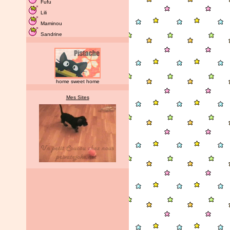
Fufu
Lili
Maminou
Sandrine
home sweet home
Mes Sites