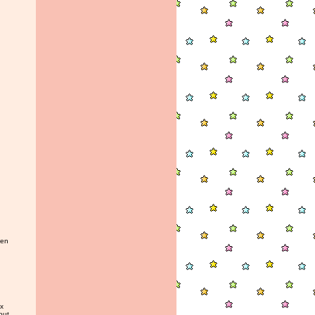
 en
ux
out