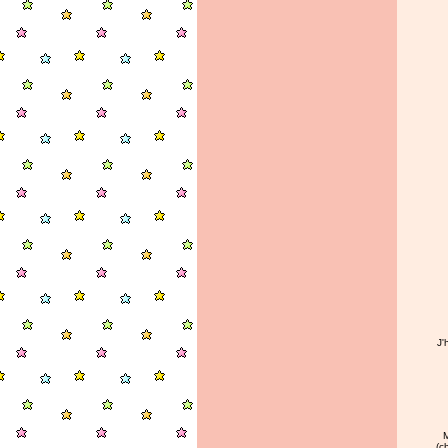
J'
M
(c