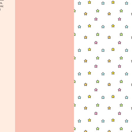
s,
onc
t