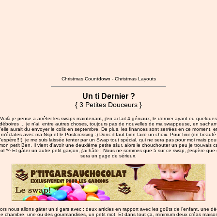
Christmas Countdown
-
Christmas Layouts
Un ti Dernier ?
{ 3 Petites Douceurs }
Voilà je pense a arrêter les swaps maintenant, j'en ai fait 4 géniaux, le dernier ayant eu quelques
déboires ... je n'ai, entre autres choses, toujours pas de nouvelles de ma swappeuse, en sachan
'elle aurait du envoyer le colis en septembre. De plus, les finances sont serrées en ce moment, et
m'éclates avec ma Nsp et le Postcrossing :) Donc il faut bien faire un choix. Pour finir (en beauté
j'espère!!!), je me suis laissée tenter par un Swap tout spécial, qui ne sera pas pour moi mais pou
mon petit Ben. Il vient d'avoir une deuxième petite sśur, alors le chouchouter un peu je trouvais c
ol ^^ Et gâter un autre petit garçon, j'ai hâte ! Nous ne sommes que 5 sur ce swap, j'espère que
sera un gage de sérieux.
ors nous allons gâter un ti gars avec : deux articles en rapport avec les goûts de l'enfant, une d
e chambre, une ou des gourmandises, un petit mot. Et dans tout ça, minimum deux créas maiso