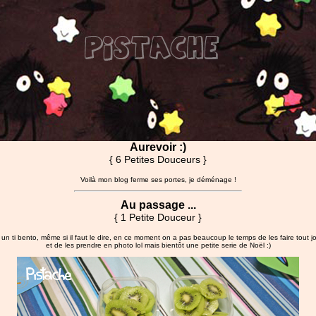
Aurevoir :)
{ 6 Petites Douceurs }
Voilà mon blog ferme ses portes, je déménage !
Au passage ...
{ 1 Petite Douceur }
. un ti bento, même si il faut le dire, en ce moment on a pas beaucoup le temps de les faire tout jo
et de les prendre en photo lol mais bientôt une petite serie de Noël :)