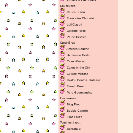
Potions & Chaudrons
Couseuses
Coucou Crea
Framboise Chocolat
Loli Clapoti
Octobre Rose
Prune Celeste
Cuisinières
Amuses Bouche
Bentos de Cvalou
Cake Wrecks
Cakes in the City
Cuisine Métisse
Cvalou
Bentos
,
Gateaux
French Bento
Pure Gourmandise
Fimoteuses
Blog Fimo
Bubble Canelle
Fimo Folies
Touches à tout
Barbara B