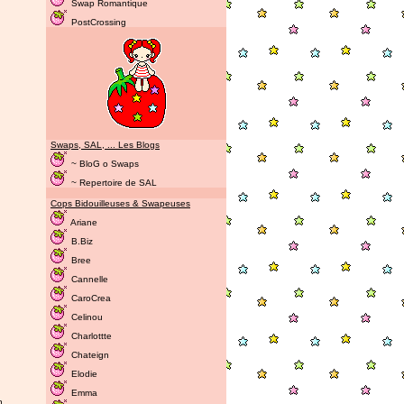
Swap Romantique
PostCrossing
Swaps, SAL, ... Les Blogs
~ BloG o Swaps
~ Repertoire de SAL
Cops Bidouilleuses & Swapeuses
Ariane
B.Biz
Bree
Cannelle
CaroCrea
Celinou
Charlottte
Chateign
Elodie
Emma
n