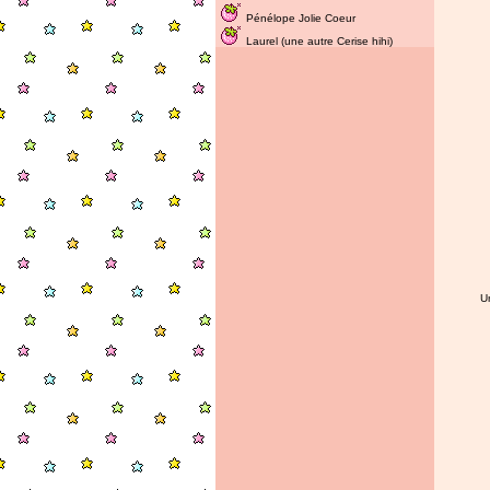
Pénélope Jolie Coeur
Laurel (une autre Cerise hihi)
U