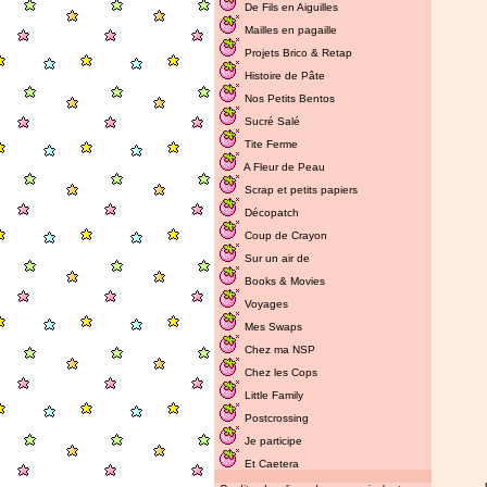
De Fils en Aiguilles
Mailles en pagaille
Projets Brico & Retap
Histoire de Pâte
Nos Petits Bentos
Sucré Salé
Tite Ferme
A Fleur de Peau
Scrap et petits papiers
Décopatch
Coup de Crayon
Sur un air de
Books & Movies
Voyages
Mes Swaps
Chez ma NSP
Chez les Cops
Little Family
Postcrossing
Je participe
Et Caetera