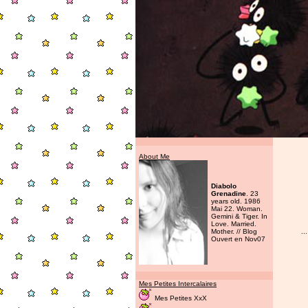
About Me
Diabolo
Grenadine
. 23
years old. 1986
Mai 22. Woman.
Gemini & Tiger. In
Love. Married.
Mother. // Blog
..
Ouvert en Nov07
Mes Petites Intercalaires
Mes Petites XxX