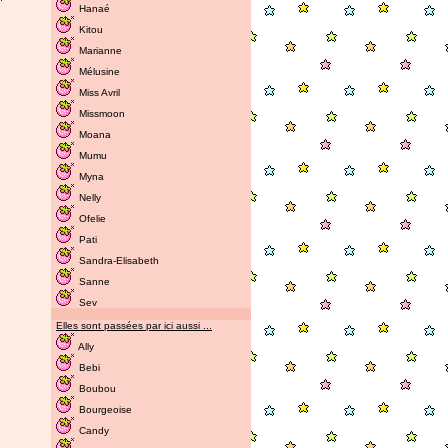
Hanaé
Kitou
Marianne
Mélusine
Miss Avril
Missmoon
Moana
Mumu
Myna
Nelly
Ofelie
Pati
Sandra-Elisabeth
Sanne
Sev
Elles sont passées par ici aussi ...
Ally
Bebi
Boubou
Bourgeoise
Candy